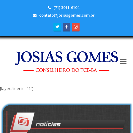
(71) 3011-6104
contato@josiasgomes.com.br
Twitter
Facebook
Instagram
[layerslider id="1"]