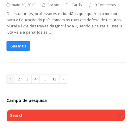
maio 30, 2019
Ascom
Cards
0 Comments
Os estudantes, professores e cidadãos que querem o melhor
para a Educação do país, tomam as ruas em defesa de um Brasil
plural e livre das trevas da ignorância. Quando a causa é justa, a
luta vale a pena! Josias…
Leia mais
Page
1
Page
2
Page
3
Page
4
…
Page
12
Next
Campo de pesquisa
Search
Submi