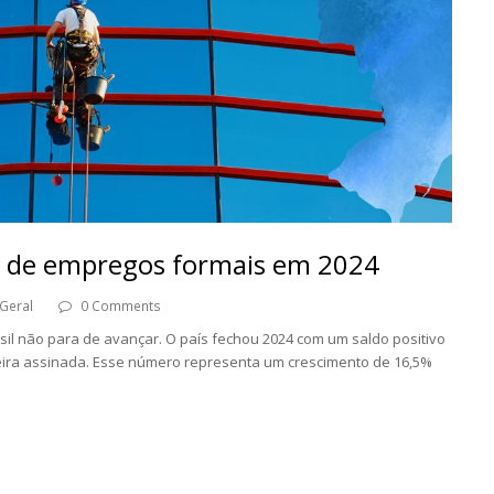
es de empregos formais em 2024
Geral
0 Comments
il não para de avançar. O país fechou 2024 com um saldo positivo
eira assinada. Esse número representa um crescimento de 16,5%