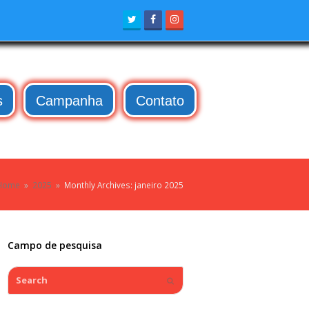
Twitter
Facebook
Instagram
s
Campanha
Contato
Home
»
2025
»
Monthly Archives: janeiro 2025
Campo de pesquisa
Search
Submit