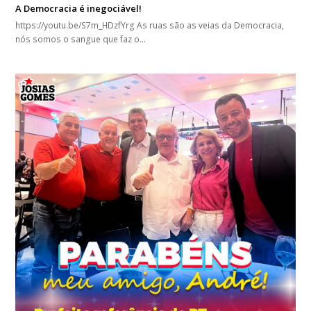
A Democracia é inegociável!
https://youtu.be/S7m_HDzfYrg As ruas são as veias da Democracia,
nós somos o sangue que faz o…