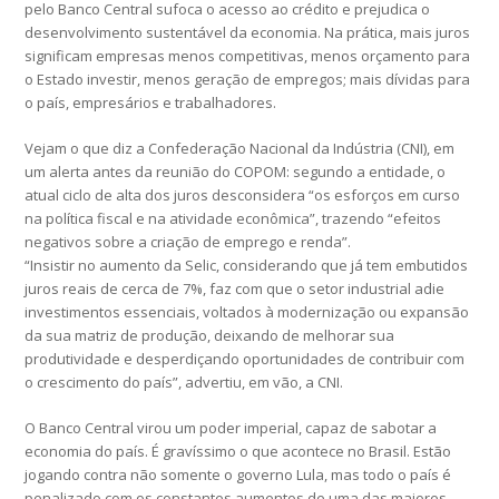
pelo Banco Central sufoca o acesso ao crédito e prejudica o
desenvolvimento sustentável da economia. Na prática, mais juros
significam empresas menos competitivas, menos orçamento para
o Estado investir, menos geração de empregos; mais dívidas para
o país, empresários e trabalhadores.
Vejam o que diz a Confederação Nacional da Indústria (CNI), em
um alerta antes da reunião do COPOM: segundo a entidade, o
atual ciclo de alta dos juros desconsidera “os esforços em curso
na política fiscal e na atividade econômica”, trazendo “efeitos
negativos sobre a criação de emprego e renda”.
“Insistir no aumento da Selic, considerando que já tem embutidos
juros reais de cerca de 7%, faz com que o setor industrial adie
investimentos essenciais, voltados à modernização ou expansão
da sua matriz de produção, deixando de melhorar sua
produtividade e desperdiçando oportunidades de contribuir com
o crescimento do país”, advertiu, em vão, a CNI.
O Banco Central virou um poder imperial, capaz de sabotar a
economia do país. É gravíssimo o que acontece no Brasil. Estão
jogando contra não somente o governo Lula, mas todo o país é
penalizado com os constantes aumentos de uma das maiores