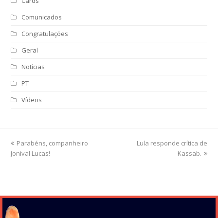
Cards
Comunicados
Congratulações
Geral
Notícias
PT
Vídeos
previous
Parabéns, companheiro
Lula responde crítica de
next
Jonival Lucas!
post:
post:
Kassab.