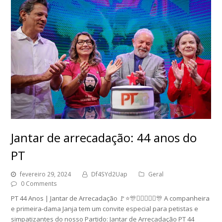
Jantar de arrecadação: 44 anos do
PT
fevereiro 29, 2024
Df4SYd2Uap
Geral
0 Comments
PT 44 Anos | Jantar de Arrecadação 🚩⭐🎊✊🏽🧔🏻‍♂🎊 A companheira
e primeira-dama Janja tem um convite especial para petistas e
simpatizantes do nosso Partido: Jantar de Arrecadação PT 44