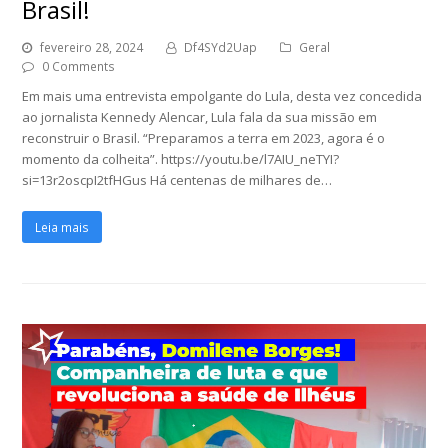
Brasil!
fevereiro 28, 2024
Df4SYd2Uap
Geral
0 Comments
Em mais uma entrevista empolgante do Lula, desta vez concedida
ao jornalista Kennedy Alencar, Lula fala da sua missão em
reconstruir o Brasil. “Preparamos a terra em 2023, agora é o
momento da colheita”. https://youtu.be/l7AIU_neTYI?
si=13r2oscpI2tfHGus Há centenas de milhares de…
Leia mais