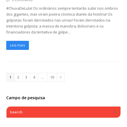
#ChuvaDeLula! Os ordinários sempre tentarão subir nos ombros
dos gigantes, mas viram poeira cósmica diante da história! Os
golpistas foram derrotados nas urnas! Foram derrotados na
intentona golpista; a massa de manobra, Bolsonaro e os
financiadores da tentativa de golpe…
Leia mais
Page
1
Page
2
Page
3
Page
4
…
Page
10
Next
Campo de pesquisa
Search
Submi