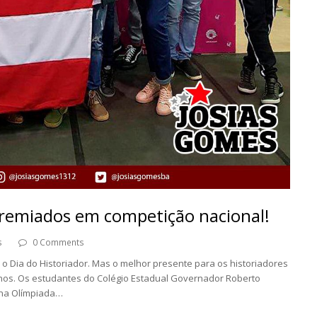
premiados em competição nacional!
s
0 Comments
o Dia do Historiador. Mas o melhor presente para os historiadores
nos. Os estudantes do Colégio Estadual Governador Roberto
 na Olímpiada…