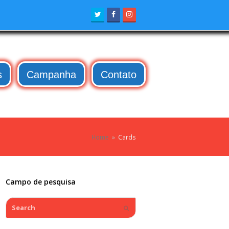
Twitter
Facebook
Instagram
s
Campanha
Contato
Home
»
Cards
Campo de pesquisa
Search
Submit