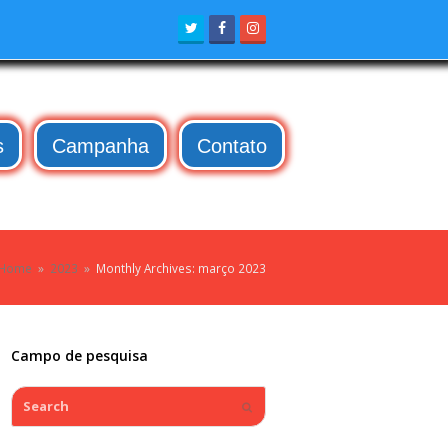
Twitter
Facebook
Instagram
s
Campanha
Contato
Home
»
2023
»
Monthly Archives: março 2023
Campo de pesquisa
Search
Submit