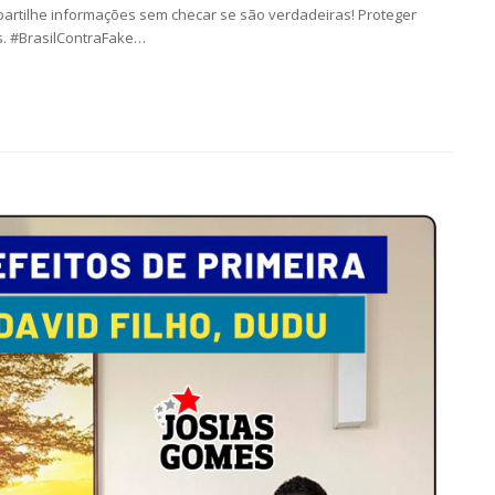
partilhe informações sem checar se são verdadeiras! Proteger
 #BrasilContraFake…