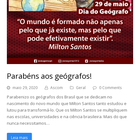
Parabéns aos geógrafos!
maio 29, 2020
Ascom
Geral
0 Comments
Parabenizo os geógrafos dos Brasil que se dedicam no
nascimento do novo mundo que Milton Santos tanto estudou e
lutou para transformá-lo. Que os Milton Santos se multipliquem
nas escolas, universidades e na ciência brasileira. Mais do que
nunca necessitamos…
Leia mais