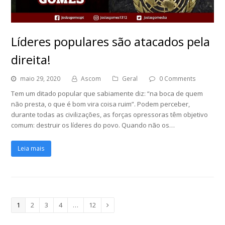
Líderes populares são atacados pela
direita!
maio 29, 2020
Ascom
Geral
0 Comments
Tem um ditado popular que sabiamente diz: “na boca de quem
não presta, o que é bom vira coisa ruim”. Podem perceber,
durante todas as civilizações, as forças opressoras têm objetivo
comum: destruir os líderes do povo. Quando não os…
Leia mais
Page
1
Page
2
Page
3
Page
4
…
Page
12
Next