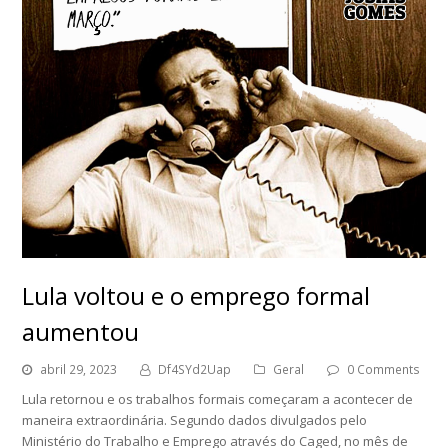
Lula voltou e o emprego formal
aumentou
abril 29, 2023
Df4SYd2Uap
Geral
0 Comments
Lula retornou e os trabalhos formais começaram a acontecer de
maneira extraordinária. Segundo dados divulgados pelo
Ministério do Trabalho e Emprego através do Caged, no mês de