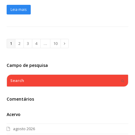
Leia mais
Page
1
Page
2
Page
3
Page
4
…
Page
10
Next
Campo de pesquisa
Search
Submi
Comentários
Acervo
agosto 2026