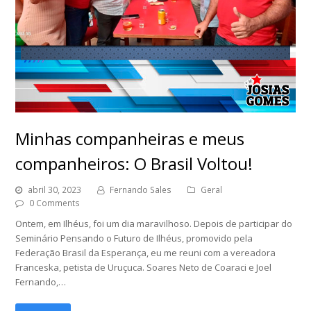
Minhas companheiras e meus
companheiros: O Brasil Voltou!
abril 30, 2023
Fernando Sales
Geral
0 Comments
Ontem, em Ilhéus, foi um dia maravilhoso. Depois de participar do
Seminário Pensando o Futuro de Ilhéus, promovido pela
Federação Brasil da Esperança, eu me reuni com a vereadora
Franceska, petista de Uruçuca. Soares Neto de Coaraci e Joel
Fernando,…