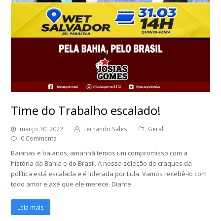
Time do Trabalho escalado!
março 30, 2022
Fernando Sales
Geral
0 Comments
Baianas e baianos, amanhã temos um compromisso com a
história da Bahia e do Brasil. A nossa seleção de craques da
política está escalada e é liderada por Lula. Vamos recebê-lo com
todo amor e axé que ele merece. Diante…
Leia mais