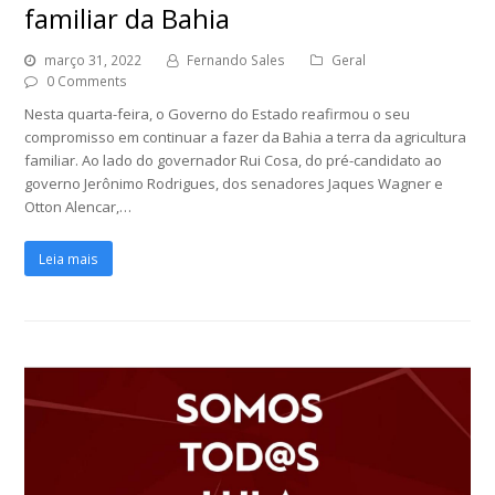
familiar da Bahia
março 31, 2022
Fernando Sales
Geral
0 Comments
Nesta quarta-feira, o Governo do Estado reafirmou o seu
compromisso em continuar a fazer da Bahia a terra da agricultura
familiar. Ao lado do governador Rui Cosa, do pré-candidato ao
governo Jerônimo Rodrigues, dos senadores Jaques Wagner e
Otton Alencar,…
Leia mais