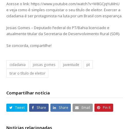
Acesse o link: https://www.youtube.com/watch?v=W8GCjqYuMnU
e veja como é simples conquistar o seu título de eleitor. Exercer a
cidadania é ser protagonista na luta por um Brasil com esperança.
Josias Gomes – Deputado Federal do PT/Bahia licenciado e
atualmente titular da Secretaria de Desenvolvimento Rural (SDR).
Se concorda, compartilhe!
cidadania
joisas gomes
juventude
pt
tirar o título de eleitor
Compartilhar notícia
Tweet
Share
Share
Email
Pin It
Notícias relacionadas