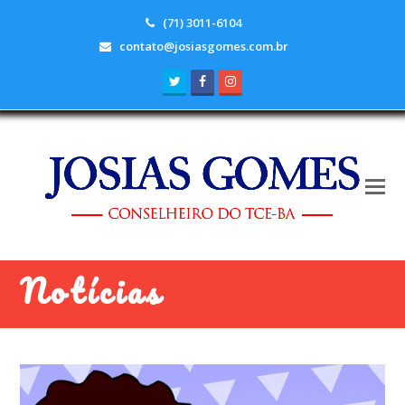
(71) 3011-6104
contato@josiasgomes.com.br
Twitter
Facebook
Instagram
Notícias