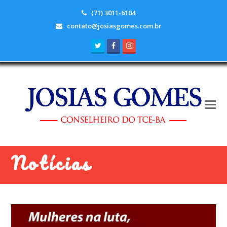
(71) 3011-6104
contato@josiasgomes.com.br
Twitter
Facebook
Instagram
Notícias