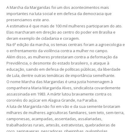
A Marcha da Margaridas foi um dos acontecimentos mais
importantes na luta social e em defesa da democracia que
presenciamos este ano.
A estimativa é que mais de 100 mil mulheres participaram do ato.
Elas marcharam em direção ao centro do poder em Brasília e
deram exemplo de cidadania e coragem.
Na 6ª edição da marcha, os temas centrais foram a agroecologia e
o enfrentamento da violência contra a mulher no campo.
Além disso, as mulheres protestaram contra a deformação da
Previdência, o desmonte do estado brasileiro, o ataque à
educação, saindo em defesa de políticas públicas, da liberdade
de Lula, dentre outras temáticas de importância semelhante.
O nome Marcha das Margaridas é uma justa homenagem à
companheira Maria Margarida Alves, sindicalista covardemente
assassinada em 1983. A mártir lutou bravamente contra os
coronéis do açúcar em Alagoa Grande, na Paraíba.
A luta de Margarida não foi em vão e da sua semente brotaram
milhares de mulheres agricultoras familiares, sem teto, sem-terra,
camponesas, acampadas, assentadas, assalariadas,
trabalhadoras rurais, artesãs, extrativistas, quebradeiras de
coco, seringueiras, pescadoras, ribeirinhas, quilombolas,