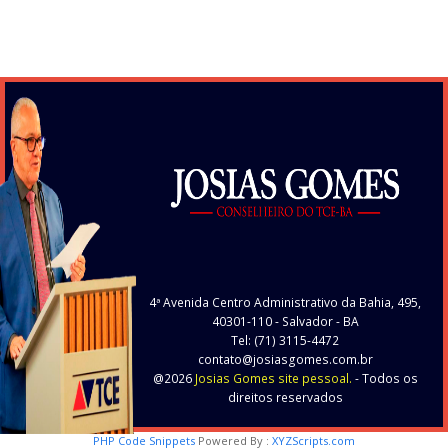
post:
post:
4ª Avenida Centro Administrativo da Bahia, 495,
40301-110
- Salvador - BA
Tel: (71) 3115-4472
contato@josiasgomes.com.br
@2026
Josias Gomes site pessoal.
- Todos os
direitos reservados
PHP Code Snippets
Powered By :
XYZScripts.com