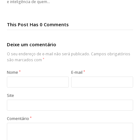
e inteligência de quem…
This Post Has 0 Comments
Deixe um comentário
O seu endereço de e-mail não será publicado.
Campos obrigatórios
são marcados com
*
Nome
*
E-mail
*
Site
Comentário
*