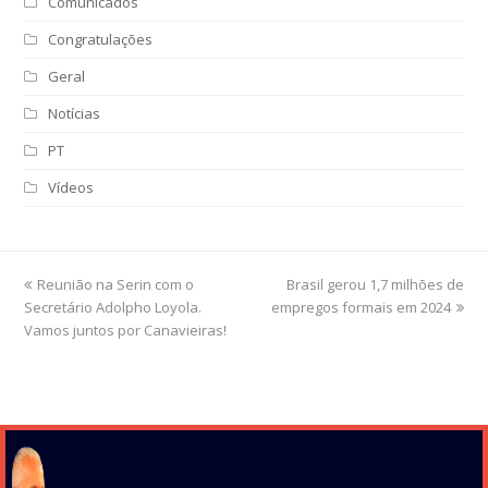
Comunicados
Congratulações
Geral
Notícias
PT
Vídeos
previous
Reunião na Serin com o
Brasil gerou 1,7 milhões de
next
Secretário Adolpho Loyola.
post:
empregos formais em 2024
post:
Vamos juntos por Canavieiras!