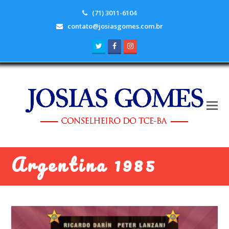
(71) 3011-6104
contato@josiasgomes.com.br
Twitter
Facebook
Instagram
Argentina 1985