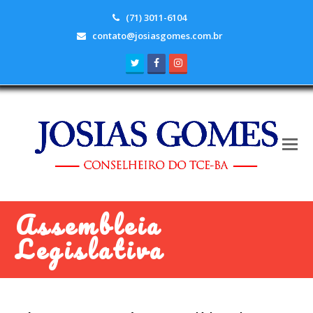
(71) 3011-6104
contato@josiasgomes.com.br
Twitter
Facebook
Instagram
Assembleia
Legislativa