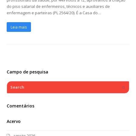
profissionais da saúde, por 449 votos a 12, aprovamos a criação
do piso salarial de enfermeiros, técnicos e auxiliares de
enfermagem e parteiras (PL 2564/20). É a Casa do…
Leia mais
Campo de pesquisa
Search
Submi
Comentários
Acervo
agosto 2026