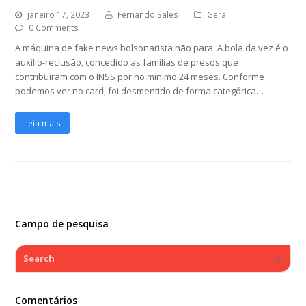
janeiro 17, 2023
Fernando Sales
Geral
0 Comments
A máquina de fake news bolsonarista não para. A bola da vez é o
auxílio-reclusão, concedido as famílias de presos que
contribuíram com o INSS por no mínimo 24 meses. Conforme
podemos ver no card, foi desmentido de forma categórica…
Leia mais
Campo de pesquisa
Search
Submi
Comentários