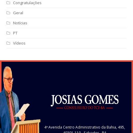
Congratulações
Geral
Notícias
PT
Vídeos
4ª Avenida Centro Administrativo da Bahia, 495,
40301-110
- Salvador - BA