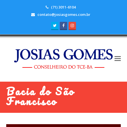
(71) 3011-6104
contato@josiasgomes.com.br
Twitter
Facebook
Instagram
Bacia do São
Francisco