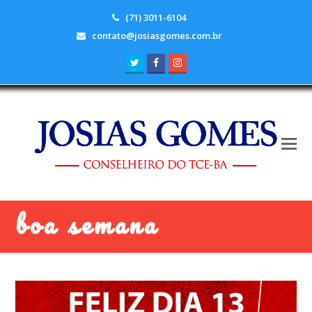
(71) 3011-6104
contato@josiasgomes.com.br
Twitter
Facebook
Instagram
boa semana