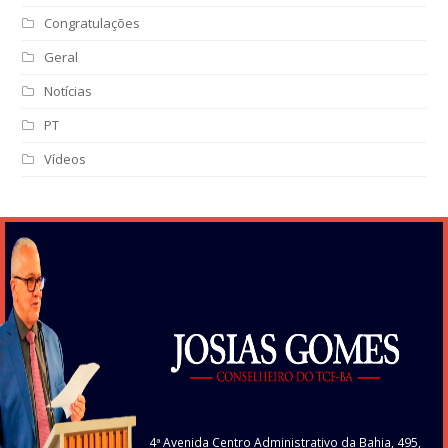
Congratulações
Geral
Notícias
PT
Vídeos
4ª Avenida Centro Administrativo da Bahia, 495,