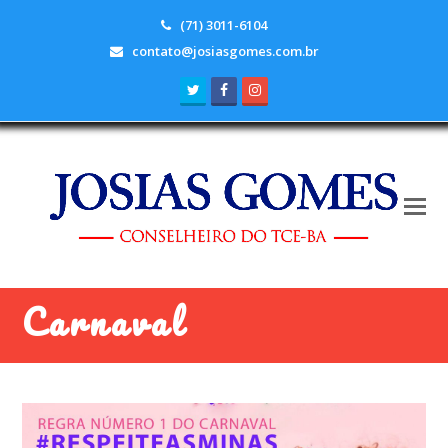
(71) 3011-6104
contato@josiasgomes.com.br
Twitter
Facebook
Instagram
Carnaval