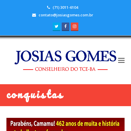
(71) 3011-6104
contato@josiasgomes.com.br
Twitter
Facebook
Instagram
conquistas