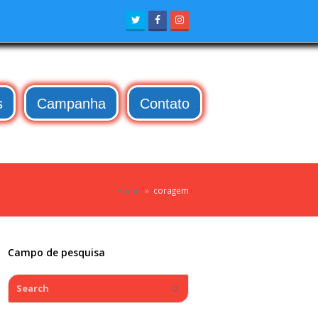
Twitter
Facebook
Instagram
s
Campanha
Contato
Home
»
coragem
Campo de pesquisa
Search
Submit