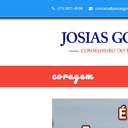
(71) 3011-6104
contato@josiasgo
coragem