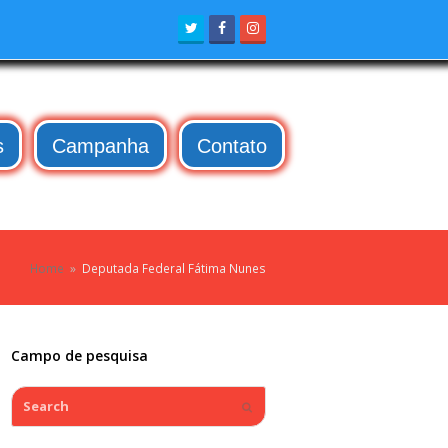
Twitter
Facebook
Instagram
s
Campanha
Contato
Home
»
Deputada Federal Fátima Nunes
Campo de pesquisa
Search
Submit