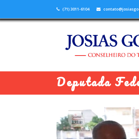
(71) 3011-6104
contato@josiasgo
Deputada Fed