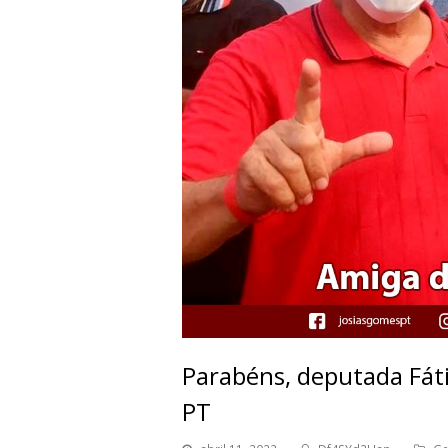
Parabéns, deputada Fát
PT