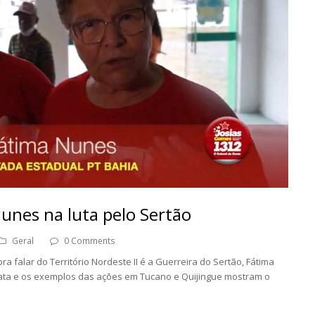
unes na luta pelo Sertão
Geral
0 Comments
 falar do Território Nordeste II é a Guerreira do Sertão, Fátima
ta e os exemplos das ações em Tucano e Quijingue mostram o