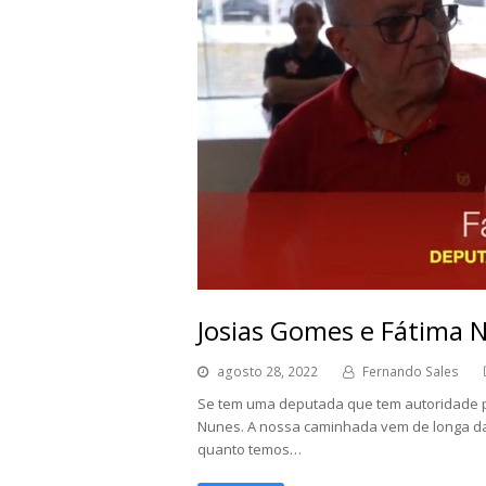
Josias Gomes e Fátima N
agosto 28, 2022
Fernando Sales
Se tem uma deputada que tem autoridade pra
Nunes. A nossa caminhada vem de longa da
quanto temos…