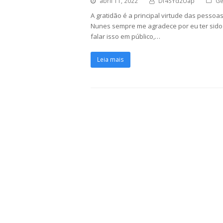
abril 11, 2022
Df4SYd2Uap
Ge
A gratidão é a principal virtude das pesso
Nunes sempre me agradece por eu ter sido 
falar isso em público,…
Leia mais