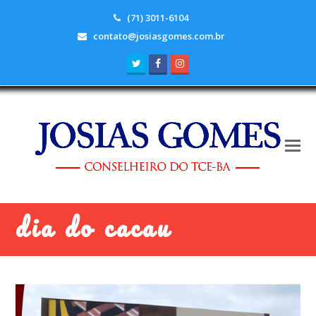
(71) 3011-6104
contato@josiasgomes.com.br
Twitter
Facebook
Instagram
dia do cacau