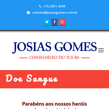
(71) 3011-6104
contato@josiasgomes.com.br
Twitter
Facebook
Instagram
Doe Sangue