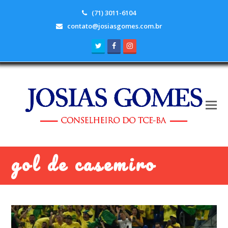
(71) 3011-6104
contato@josiasgomes.com.br
Twitter
Facebook
Instagram
gol de casemiro