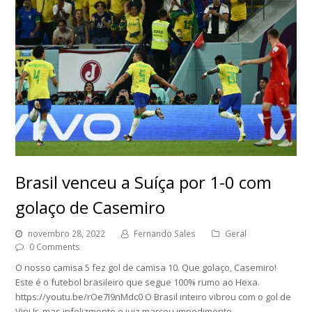
Brasil venceu a Suíça por 1-0 com
golaço de Casemiro
novembro 28, 2022
Fernando Sales
Geral
0 Comments
O nosso camisa 5 fez gol de camisa 10. Que golaço, Casemiro!
Este é o futebol brasileiro que segue 100% rumo ao Hexa.
https://youtu.be/rOe7I9nMdc0 O Brasil inteiro vibrou com o gol de
Vini Jr, mas infelizmente o juiz marcou impedimento…