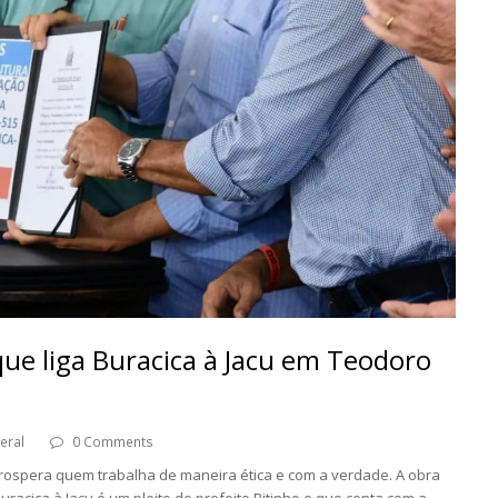
ue liga Buracica à Jacu em Teodoro
eral
0 Comments
prospera quem trabalha de maneira ética e com a verdade. A obra