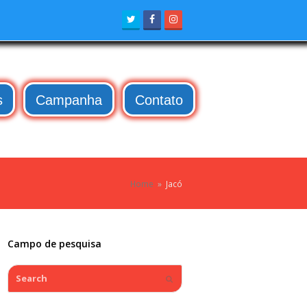
Twitter
Facebook
Instagram
s
Campanha
Contato
Home
»
Jacó
Campo de pesquisa
Search
Submit