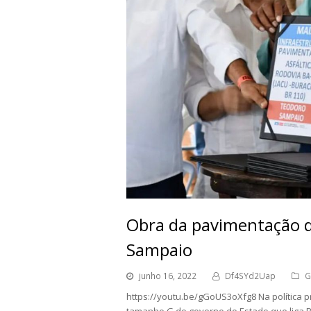
Obra da pavimentação q
Sampaio
junho 16, 2022
Df4SYd2Uap
G
https://youtu.be/gGoUS3oXfg8 Na política 