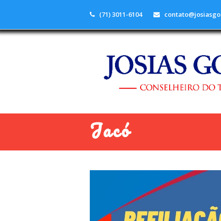
(71) 3011-6104
contato@josiasgo
Jacó