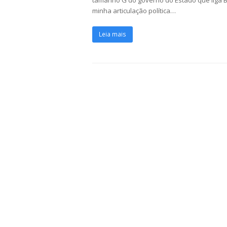
tamanho G do governo do Estado que liga Bu
minha articulação política…
Leia mais