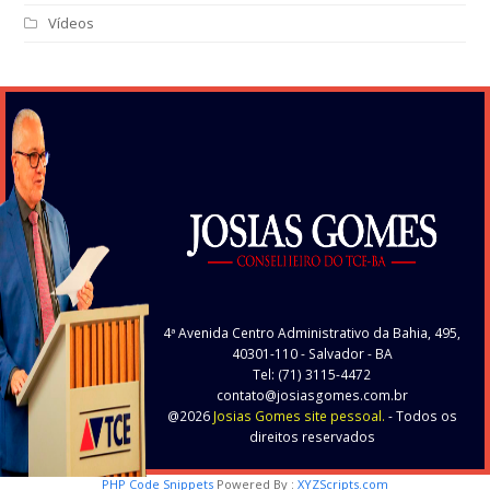
Vídeos
4ª Avenida Centro Administrativo da Bahia, 495,
40301-110
- Salvador - BA
Tel: (71) 3115-4472
contato@josiasgomes.com.br
@2026
Josias Gomes site pessoal.
- Todos os
direitos reservados
PHP Code Snippets
Powered By :
XYZScripts.com