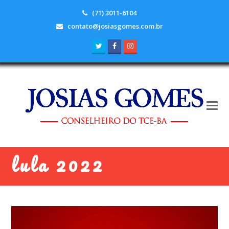
(71) 3011-6104
contato@josiasgomes.com.br
Twitter
Facebook
Instagram
lula 2022