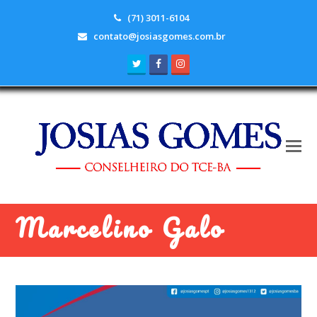
(71) 3011-6104
contato@josiasgomes.com.br
Twitter
Facebook
Instagram
Marcelino Galo