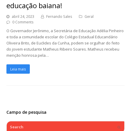
educação baiana!
abril 24, 2023
Fernando Sales
Geral
0 Comments
O Governador Jerônimo, a Secretária de Educação Adélia Pinheiro
e toda a comunidade escolar do Colégio Estadual Educandário
Oliveira Brito, de Euclides da Cunha, podem se orgulhar do feito
do jovem estudante Matheus Ribeiro Soares. Matheus recebeu
menção honrosa pela…
Leia mais
Campo de pesquisa
Search
Submi