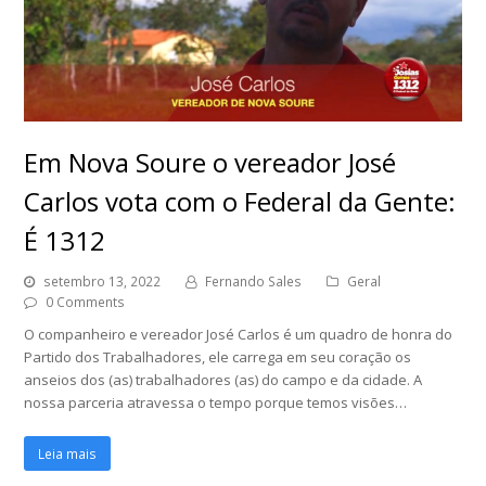
Em Nova Soure o vereador José
Carlos vota com o Federal da Gente:
É 1312
setembro 13, 2022
Fernando Sales
Geral
0 Comments
O companheiro e vereador José Carlos é um quadro de honra do
Partido dos Trabalhadores, ele carrega em seu coração os
anseios dos (as) trabalhadores (as) do campo e da cidade. A
nossa parceria atravessa o tempo porque temos visões…
Leia mais