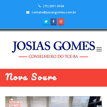
(71) 3011-6104
contato@josiasgomes.com.br
Twitter
Facebook
Instagram
Nova Soure