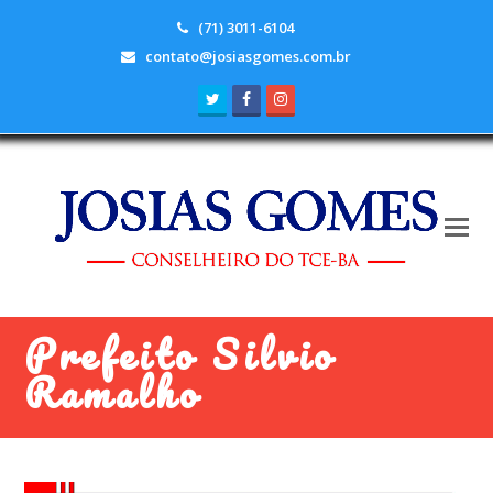
(71) 3011-6104
contato@josiasgomes.com.br
Twitter
Facebook
Instagram
Prefeito Silvio
Ramalho