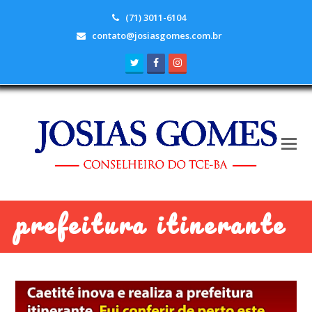
(71) 3011-6104
contato@josiasgomes.com.br
Twitter
Facebook
Instagram
prefeitura itinerante