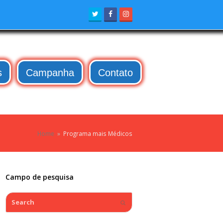
Twitter
Facebook
Instagram
s
Campanha
Contato
Home
»
Programa mais Médicos
Campo de pesquisa
Search
Submit