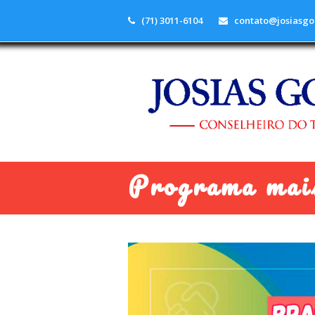
(71) 3011-6104
contato@josiasgo
Programa mai