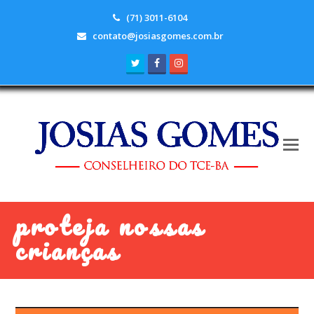
(71) 3011-6104
contato@josiasgomes.com.br
Twitter
Facebook
Instagram
proteja nossas
crianças