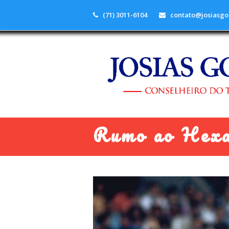
(71) 3011-6104
contato@josiasgo
Rumo ao Hex