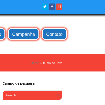
Twitter
Facebook
Instagram
s
Campanha
Contato
Home
»
Rumo ao Hexa
Campo de pesquisa
Search
Submit