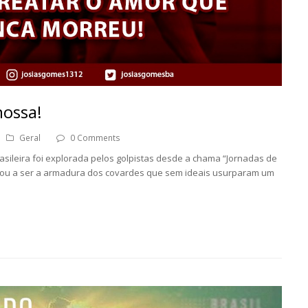
nossa!
Geral
0 Comments
ileira foi explorada pelos golpistas desde a chama “Jornadas de
sou a ser a armadura dos covardes que sem ideais usurparam um