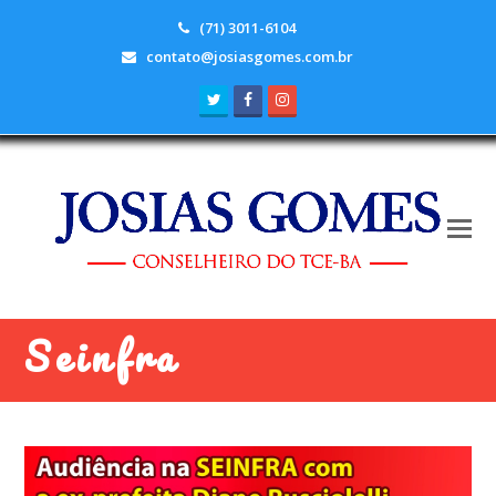
(71) 3011-6104
contato@josiasgomes.com.br
Twitter
Facebook
Instagram
Seinfra