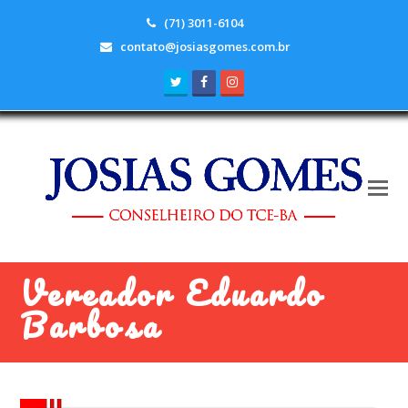
(71) 3011-6104
contato@josiasgomes.com.br
Twitter
Facebook
Instagram
Vereador Eduardo
Barbosa