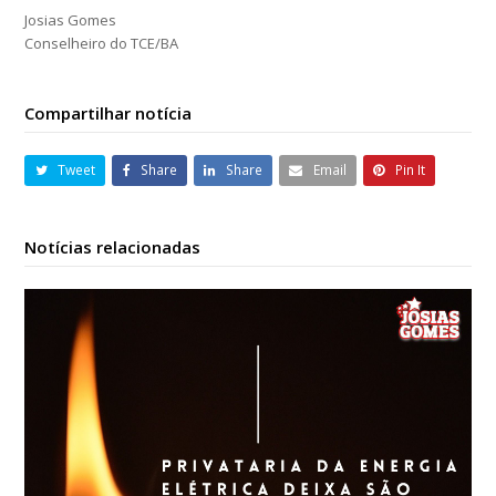
Josias Gomes
Conselheiro do TCE/BA
Compartilhar notícia
Tweet
Share
Share
Email
Pin It
Notícias relacionadas