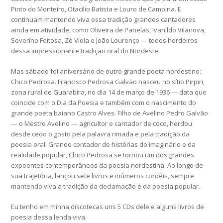
Pinto do Monteiro, Otacílio Batista e Louro de Campina. E
continuam mantendo viva essa tradição grandes cantadores
ainda em atividade, como Oliveira de Panelas, Ivanildo Vilanova,
Severino Feitosa, Zé Viola e João Lourenço — todos herdeiros
dessa impressionante tradição oral do Nordeste.
Mas sábado foi aniversário de outro grande poeta nordestino:
Chico Pedrosa. Francisco Pedrosa Galvão nasceu no sítio Pirpiri,
zona rural de Guarabira, no dia 14 de março de 1936 — data que
coincide com o Dia da Poesia e também com o nascimento do
grande poeta baiano Castro Alves. Filho de Avelino Pedro Galvão
— o Mestre Avelino — agricultor e cantador de coco, herdou
desde cedo o gosto pela palavra rimada e pela tradição da
poesia oral. Grande contador de histórias do imaginário e da
realidade popular, Chico Pedrosa se tornou um dos grandes
expoentes contemporâneos da poesia nordestina. Ao longo de
sua trajetória, lançou sete livros e inúmeros cordéis, sempre
mantendo viva a tradição da declamação e da poesia popular.
Eu tenho em minha discotecas uns 5 CDs dele e alguns livros de
poesia dessa lenda viva.