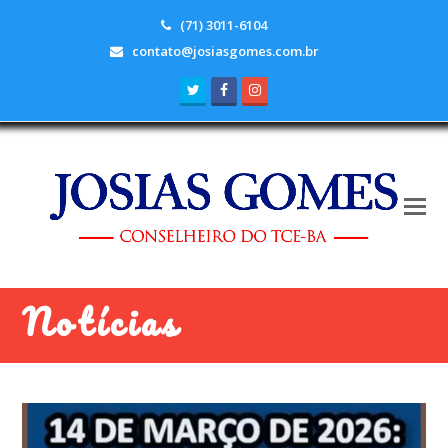
(71) 3011-6104
contato@josiasgomes.com.br
Twitter
Facebook
Instagram
Notícias