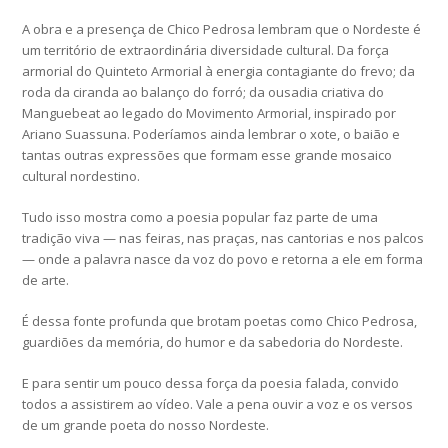
A obra e a presença de Chico Pedrosa lembram que o Nordeste é
um território de extraordinária diversidade cultural. Da força
armorial do Quinteto Armorial à energia contagiante do frevo; da
roda da ciranda ao balanço do forró; da ousadia criativa do
Manguebeat ao legado do Movimento Armorial, inspirado por
Ariano Suassuna. Poderíamos ainda lembrar o xote, o baião e
tantas outras expressões que formam esse grande mosaico
cultural nordestino.
Tudo isso mostra como a poesia popular faz parte de uma
tradição viva — nas feiras, nas praças, nas cantorias e nos palcos
— onde a palavra nasce da voz do povo e retorna a ele em forma
de arte.
É dessa fonte profunda que brotam poetas como Chico Pedrosa,
guardiões da memória, do humor e da sabedoria do Nordeste.
E para sentir um pouco dessa força da poesia falada, convido
todos a assistirem ao vídeo. Vale a pena ouvir a voz e os versos
de um grande poeta do nosso Nordeste.