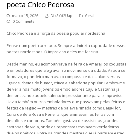
poeta Chico Pedrosa
março 15, 2026
Df4SYd2Uap
Geral
0 Comments
Chico Pedrosa e a força da poesia popular nordestina
Pense num poeta arretado. Sempre admirei a capacidade desses
poetas nordestinos. O improviso deles me fascina.
Desde menino, eu acompanhava na feira de Amaraji os coquistas
e emboladores que alegravam o movimento da cidade. A roda se
formava, o pandeiro marcava o compasso e dali saíam versos
ligeiros, cheios de humor, crítica e sabedoria popular. Lembro-me
de ver ainda muito jovens os emboladores Caju e Castanha já
demonstrando aquele talento impressionante para o improviso.
Havia também outros emboladores que passavam pelas feiras e
festas da região — mestres da palavra rimada como Beija-Flor,
Curió de Bela Rosa e Peneira, que animavam as feiras com
desafios e cantorias. Também gostava de assistir as grandes
cantorias de viola, onde os repentistas travavam verdadeiros
duelos poéticos. Entre os grandes mestres que já partiram estão