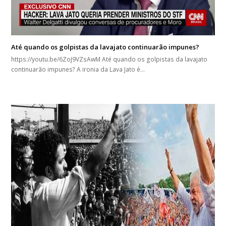
Até quando os golpistas da lavajato continuarão impunes?
https://youtu.be/6ZoJ9VZsAwM Até quando os golpistas da lavajato
continuarão impunes? A ironia da Lava Jato é…