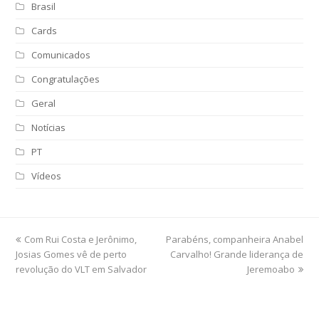
Brasil
Cards
Comunicados
Congratulações
Geral
Notícias
PT
Vídeos
previous
Com Rui Costa e Jerônimo,
Parabéns, companheira Anabel
next
Josias Gomes vê de perto
post:
post:
Carvalho! Grande liderança de
revolução do VLT em Salvador
Jeremoabo