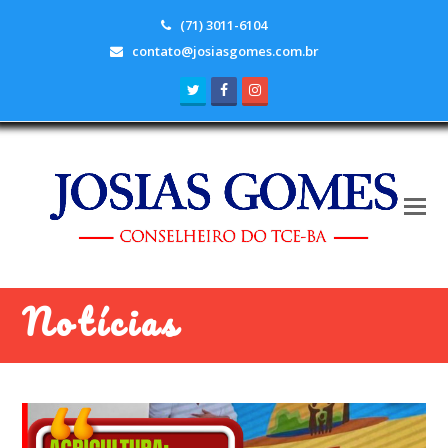
(71) 3011-6104
contato@josiasgomes.com.br
Twitter
Facebook
Instagram
Notícias