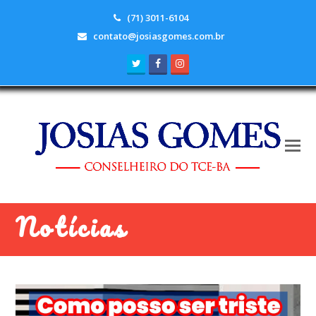
(71) 3011-6104
contato@josiasgomes.com.br
Twitter
Facebook
Instagram
Notícias