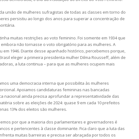
o da união de mulheres sufragistas de todas as classes em torno do
lheres persistiu ao longo dos anos para superar a concentração de
ritária.
tinha muitas restrições ao voto feminino. Foi somente em 1934 que
s, embora não tornasse o voto obrigatório para as mulheres. A
eu em 1946. Diante desse apanhado histórico, percebemos porque,
asil eleger a primeira presidenta mulher Dilma Rousseff, além de
adoras, a luta continua – para que as mulheres ocupem mais
amos uma democracia interna que possibilita às mulheres
orcional. Apoiamos candidaturas femininas nas bancadas
ítica nacional ainda precisa aprofundar a representatividade das
atéria sobre as eleições de 2024: quase 9 em cada 10 prefeitos
enas 13% dos eleitos são mulheres.
emos por que a maioria dos parlamentares e governadores é
cos e pertencentes à classe dominante. Fica claro que a luta das
enfrenta muitas barreiras e precisa ser abraçada por todos os