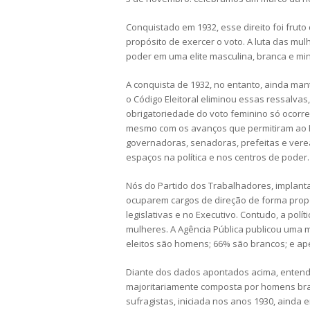
Conquistado em 1932, esse direito foi frut
propósito de exercer o voto. A luta das mu
poder em uma elite masculina, branca e mino
A conquista de 1932, no entanto, ainda man
o Código Eleitoral eliminou essas ressalva
obrigatoriedade do voto feminino só ocorr
mesmo com os avanços que permitiram ao Br
governadoras, senadoras, prefeitas e vere
espaços na política e nos centros de poder.
Nós do Partido dos Trabalhadores, implant
ocuparem cargos de direção de forma prop
legislativas e no Executivo. Contudo, a pol
mulheres. A Agência Pública publicou uma m
eleitos são homens; 66% são brancos; e ap
Diante dos dados apontados acima, entend
majoritariamente composta por homens bran
sufragistas, iniciada nos anos 1930, ainda 