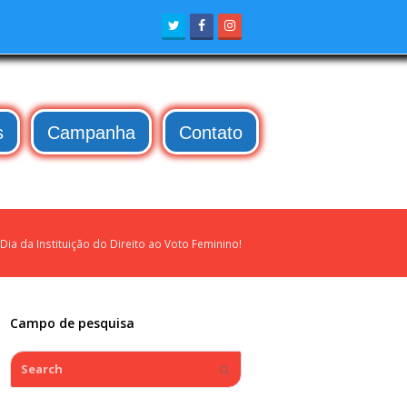
Twitter
Facebook
Instagram
s
Campanha
Contato
ia da Instituição do Direito ao Voto Feminino!
Campo de pesquisa
Search
Submit