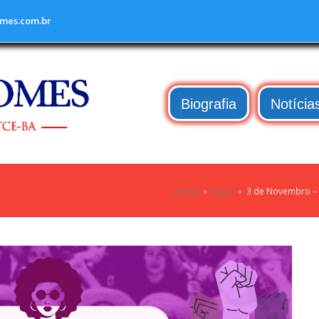
mes.com.br
Biografia
Notícia
Home
»
Geral
»
3 de Novembro – D