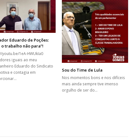
ador Eduardo de Poções:
 o trabalho não para”!
://youtu.be/1eA-HWUkIa0
dores iguais ao meu
nheiro Eduardo do Sindicato
Sou do Time de Lula
otiva e contagia em
Nos momentos bons e nos difíceis
rcionar…
mais ainda sempre tive imenso
orgulho de ser do…