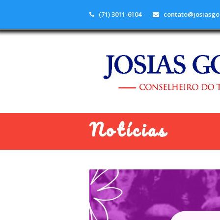
(71) 3011-6104
contato@josiasgo
Notícias