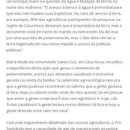
um enfoque maior na questão da água e titulação de terras no
nome das mulheres: “O acesso à terra e à água é primordial para
que elas não mudem suas trajetórias. No caso do acesso à terra,
por exemplo, 80% das agricultoras participantes da pesquisa, na
região de Casa Nova, declaram que é proprietária da terra, mas o
documento está em nome do marido ou nem existe. Ela diz isso
por uma questão de pertencimento, mas o fato dela não ter a
terra registrada em seu nome impede o acesso às políticas
públicas”.
Maria Neide da comunidade Santa Cruz, em Casa Nova, ressaltou
a importância desta ação que gerou o sentimento de
pertencimento, acesso aos alimentos saudáveis e economia
gerada na renda da família: “A caderneta agroecológica veio pra
que a gente pudesse reconhecer os valores que a gente gastava
lá fora. Hoje os valores estão vindo do meu quintal. Só em pensar
que antes a gente comprava frutas com agrotóxico e, hoje, são
frutas saudáveis! A gente levava nosso dinheiro lá fora e hoje a
gente tá tendo esse valor em casa”.
Com este mapeamento detalhado das nossas agricultoras, o Pró-
Semiárido tem a capacidade de agir de maneira mais assertiva,