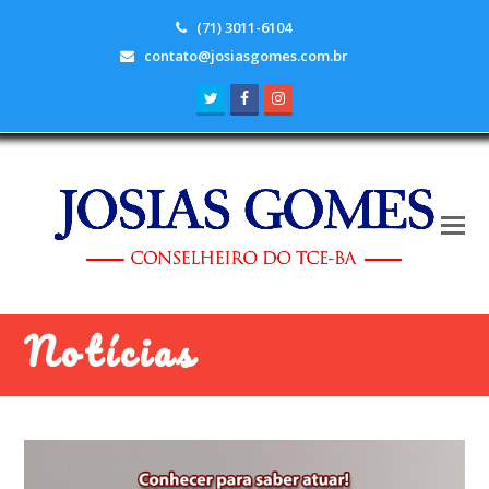
(71) 3011-6104
contato@josiasgomes.com.br
Twitter
Facebook
Instagram
Notícias