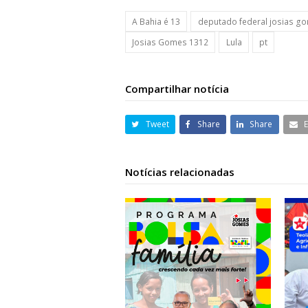
A Bahia é 13
deputado federal josias g
Josias Gomes 1312
Lula
pt
Compartilhar notícia
Tweet
Share
Share
Notícias relacionadas