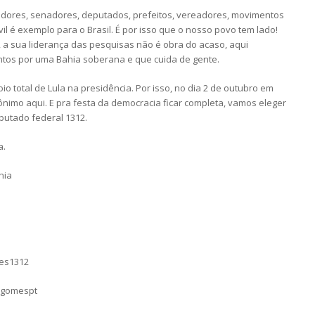
adores, senadores, deputados, prefeitos, vereadores, movimentos
il é exemplo para o Brasil. É por isso que o nosso povo tem lado!
 a sua liderança das pesquisas não é obra do acaso, aqui
tos por uma Bahia soberana e que cuida de gente.
io total de Lula na presidência. Por isso, no dia 2 de outubro em
erônimo aqui. E pra festa da democracia ficar completa, vamos eleger
putado federal 1312.
a.
hia
mes1312
sgomespt