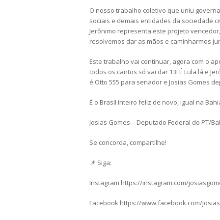
O nosso trabalho coletivo que uniu govern
sociais e demais entidades da sociedade civ
Jerônimo representa este projeto vencedor,
resolvemos dar as mãos e caminharmos jun
Este trabalho vai continuar, agora com o apo
todos os cantos só vai dar 13! É Lula lá e J
é Otto 555 para senador e Josias Gomes de
É o Brasil inteiro feliz de novo, igual na Bahi
Josias Gomes – Deputado Federal do PT/Ba
Se concorda, compartilhe!
📌 Siga:
Instagram https://instagram.com/josiasgo
Facebook https://www.facebook.com/josia