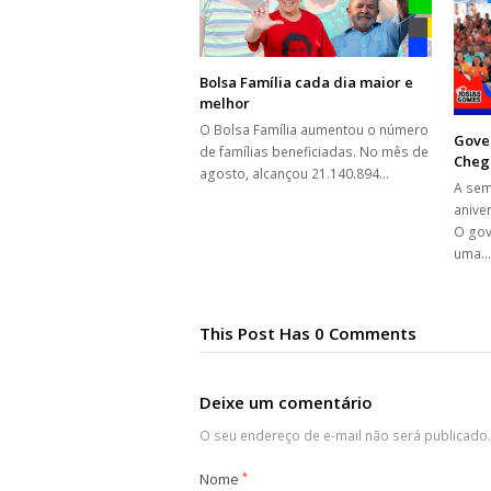
Bolsa Família cada dia maior e
melhor
O Bolsa Família aumentou o número
Gove
de famílias beneficiadas. No mês de
Cheg
agosto, alcançou 21.140.894…
A se
anive
O gov
uma
This Post Has 0 Comments
Deixe um comentário
O seu endereço de e-mail não será publicado.
Nome
*