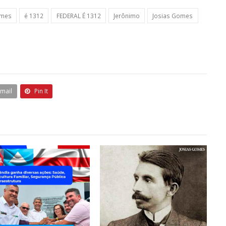
omes
é 1312
FEDERAL É 1312
Jerônimo
Josias Gomes
Email
Pin It