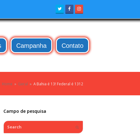
Twitter
Facebook
Instagram
s
Campanha
Contato
Home
»
Geral
»
A Bahia é 13! Federal é 1312
Campo de pesquisa
Search
Submit