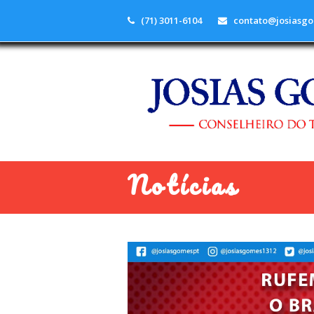
(71) 3011-6104
contato@josiasgo
Notícias