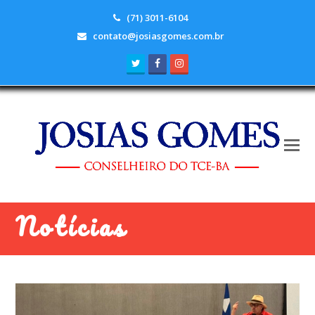
(71) 3011-6104
contato@josiasgomes.com.br
Twitter
Facebook
Instagram
Notícias