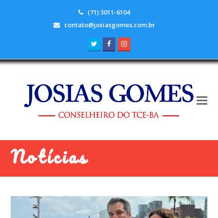
(71) 3011-6104
contato@josiasgomes.com.br
Twitter
Facebook
Instagram
Notícias