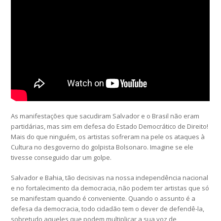
As manifestações que sacudiram Salvador e o Brasil não eram
partidárias, mas sim em defesa do Estado Democrático de Direito!
Mais do que ninguém, os artistas sofreram na pele os ataques à
Cultura no desgoverno do golpista Bolsonaro. Imagine se ele
tivesse conseguido dar um golpe.
Salvador e Bahia, tão decisivas na nossa independência nacional
e no fortalecimento da democracia, não podem ter artistas que só
se manifestam quando é conveniente. Quando o assunto é a
defesa da democracia, todo cidadão tem o dever de defendê-la,
sobretudo aqueles que podem multiplicar a sua voz de