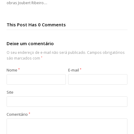
obras Joubert Ribeiro.…
This Post Has 0 Comments
Deixe um comentário
O seu endereço de e-mail não será publicado.
Campos obrigatórios
são marcados com
*
Nome
*
E-mail
*
Site
Comentário
*