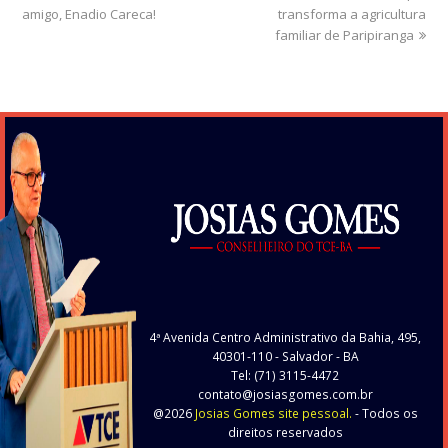
amigo, Enadio Careca!
post:
transforma a agricultura
post:
familiar de Paripiranga
4ª Avenida Centro Administrativo da Bahia, 495,
40301-110
- Salvador - BA
Tel: (71) 3115-4472
contato@josiasgomes.com.br
@2026
Josias Gomes site pessoal.
- Todos os
direitos reservados