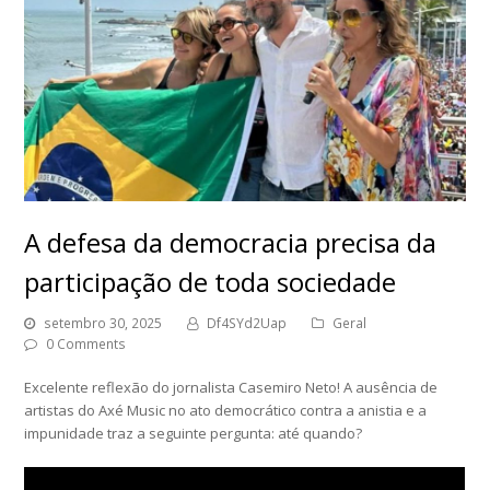
A defesa da democracia precisa da
participação de toda sociedade
setembro 30, 2025
Df4SYd2Uap
Geral
0 Comments
Excelente reflexão do jornalista Casemiro Neto! A ausência de
artistas do Axé Music no ato democrático contra a anistia e a
impunidade traz a seguinte pergunta: até quando?