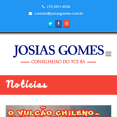
(71) 3011-6104
contato@josiasgomes.com.br
Twitter
Facebook
Instagram
Notícias