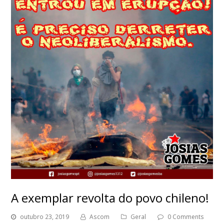
A exemplar revolta do povo chileno!
outubro 23, 2019
Ascom
Geral
0 Comments