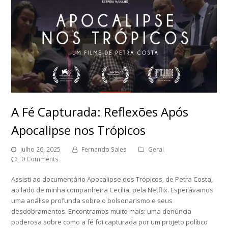
A Fé Capturada: Reflexões Após
Apocalipse nos Trópicos
julho 26, 2025
Fernando Sales
Geral
0 Comments
Assisti ao documentário Apocalipse dos Trópicos, de Petra Costa,
ao lado de minha companheira Cecília, pela Netflix. Esperávamos
uma análise profunda sobre o bolsonarismo e seus
desdobramentos. Encontramos muito mais: uma denúncia
poderosa sobre como a fé foi capturada por um projeto político