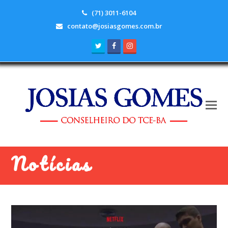
(71) 3011-6104
contato@josiasgomes.com.br
Twitter
Facebook
Instagram
Notícias