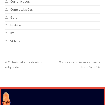
Comunicados
Congratulações
Geral
Notícias
PT
Vídeos
previous
O destruidor de direitos
O sucesso do Assentamento
next
adquiridos!
post:
post:
Terra Vista!