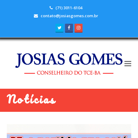
(71) 3011-6104
contato@josiasgomes.com.br
Twitter
Facebook
Instagram
Notícias